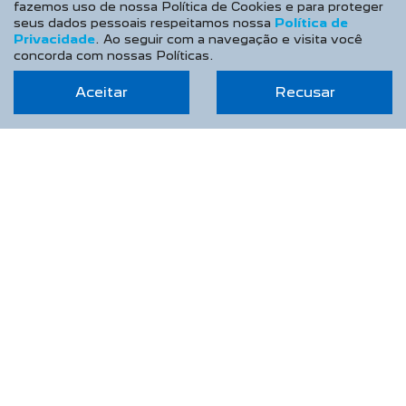
fazemos uso de nossa Política de Cookies e para proteger
seus dados pessoais respeitamos nossa
Política de
Privacidade
. Ao seguir com a navegação e visita você
concorda com nossas Políticas.
DUETO DISTRIBUIDORA DE VEICULOS LTDA
Aceitar
Recusar
CNPJ: 45.104.355/0001-69
OPORTUNIDADE IMPERDÍVEL
NOVOS
Novo Peugeot 208
Novo Peugeot 2008
Novo Peugeot Expert
Peugeot Boxer
Peugeot Partner Rapid
ESTOQUE