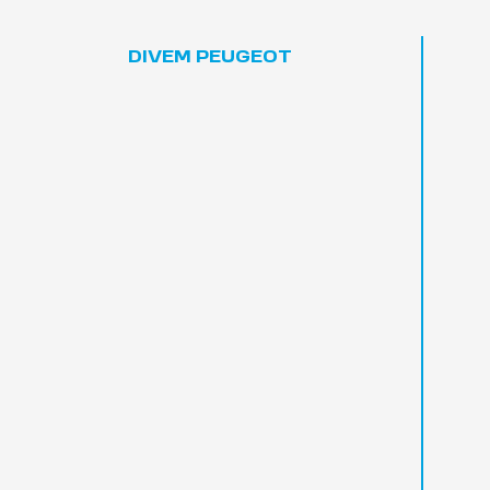
Mantenha o seu Peugeot sempre origina
peças Peugeot Advantage, ou personaliz
com itens originais e tenha um experiênc
direção.
SAIBA MAIS
Próximo
Serviços