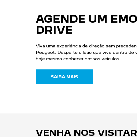
NOVO PEUGEOT 208
NO
CONHEÇA
CONHEÇA A CON
PEÇAS
PEÇAS E ACESSÓRIOS