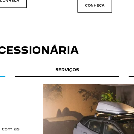
carousel.texts.control_prev