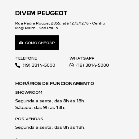
l com as
e seu veículo
ia única de