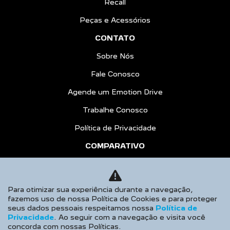
Recall
Peças e Acessórios
CONTATO
Sobre Nós
Fale Conosco
Agende um Emotion Drive
Trabalhe Conosco
Política de Privacidade
COMPARATIVO
HÍBRIDOS
AGENDE UM TEST DRIVE
Para otimizar sua experiência durante a navegação,
fazemos uso de nossa Política de Cookies e para proteger
Desacelere. Seu bem maior é a vida.
seus dados pessoais respeitamos nossa
Política de
Privacidade
. Ao seguir com a navegação e visita você
concorda com nossas Políticas.