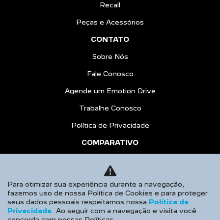
Recall
Peças e Acessórios
CONTATO
Sobre Nós
Fale Conosco
Agende um Emotion Drive
Trabalhe Conosco
Política de Privacidade
COMPARATIVO
HÍBRIDOS
AGENDE UM TEST DRIVE
Para otimizar sua experiência durante a navegação,
fazemos uso de nossa Política de Cookies e para proteger
Desacelere. Seu bem maior é a vida.
seus dados pessoais respeitamos nossa
Política de
Privacidade
. Ao seguir com a navegação e visita você
concorda com nossas Políticas.